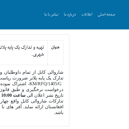
صفحه اصلی
اعلانات
درباره ما
تماس با ما
تهیه و تدارک یک پایه پل
عنوان
شهری.
شاروالی کابل
از تمام داوطلبان و
تدارک یک پایه پلاتر ضرورت ریا
KM/RFQ/1405/G
-
اشتراک نموده
درخواست نرخگیری و طبق قانون 
تاریخ نشر اعلان الی
ساعت 10:00 قبل از ظهر
تدارکات شاروالی کابل واقع چها
افغانستان ارائه نماید. آفر های ن
باشد.