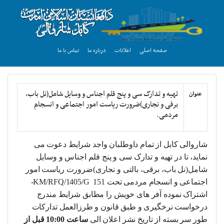
صفحه اصلی
اعلانات
درباره ما
تماس با ما
تهیه و تدارک سی و پنج قلم اجناس و وسایل شامل(نل باب،
عنوان
برقی و نجاری)ضرورت ریاست امور اجتماعی و انسجام
مردمی.
شاروالی کابل
از تمام داوطلبان واجد شرایط دعوت می
نماید، تا در تهیه و تدارک سی و پنج قلم اجناس و وسایل
شامل(نل باب، برقی، بالتی و نجاری)ضرورت ریاست امور
اجتماعی و انسجام مردمی تحت
151
KM/RFQ/1405/G
-
اشتراک نموده آفر های خویش را مطابق شرایط مندرج
درخواست نرخگیری و طبق قانون و طرزالعمل تدارکات
طور سر بسته از تاریخ نشر اعلان الی
ساعت 10:00 قبل از