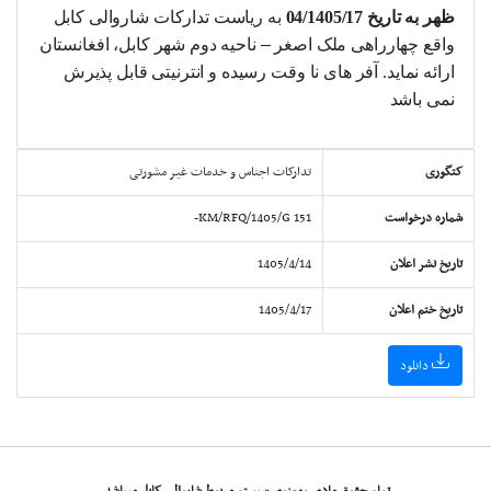
ظهر
به تاریخ
17
/04/1405
به ریاست تدارکات شاروالی کابل
واقع چهارراهی ملک اصغر
–
ناحیه دوم شهر کابل، افغانستان
ارائه نماید. آفر های نا وقت رسیده و انترنیتی قابل پذیرش
نمی باشد
کتگوری
تدارکات اجناس و خدمات غیر مشورتی
شماره درخواست
151 KM/RFQ/1405/G-
تاریخ نشر اعلان
1405/4/14
تاریخ ختم اعلان
1405/4/17
دانلود