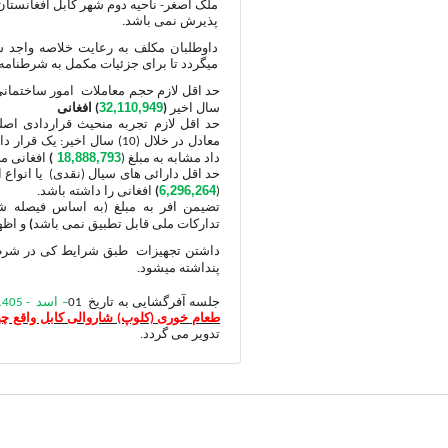
ملک اصغر- ناحیه دوم شهر کابل افغانستان) 
پذیرش نمی باشد.
داوطلبان مکلف به رعایت خلاصه واجد شر
میگردد تا برای جزئیات مکمل به شرطنامه م
حد اقل لازم حجم معاملات امور ساختمان
32,110,949
سال اخیر
(
) افغانی
حد اقل لازم تجربه منحیث قراردادی اصلی
معادل در خلال (10) سال اخیر: یک قرار داد مشابه به مبلغ (
18,888,793
داد مشابه به مبلغ (
)
افغانی م
حد اقل دارائی های سیال (نقدی) یا انواع
6,296,264
(
)
افغانی را داشته باشد.
تدارکات ملی قابل تطبیق نمی باشد
)
و اظه
داشتن تجهیزات طبق شرایط کی در شرطنام
پنداشته میشود.
جلسه آفرگشایی به تاریخ
01
– اسد - 1405
طعام خوری (کلوپ) شاروالی کابل واقع چ
تدویر می گردد.