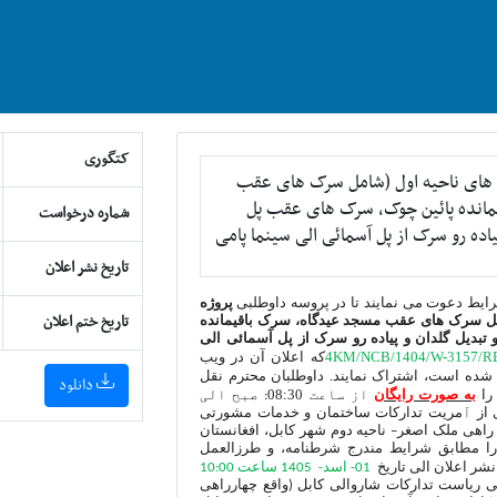
کتگوری
 های ناحیه اول (شامل سرک های عقب
مانده پائین چوک، سرک های عقب پل
شماره درخواست
اده رو سرک از پل آسمائی الی سینما پامی
تاریخ نشر اعلان
رایط دعوت می نمایند تا در پروسه داوطلبی
پروژه
تاریخ ختم اعلان
مل سرک های عقب مسجد عیدگاه، سرک باقیمانده
دیل گلدان و پیاده رو سرک از پل آسمائی الی
4
KM/NCB/1404/W-3157/R
که اعلان آن در
ویب
شده است، اشتراک نمایند. داوطلبان محترم نقل
دانلود
08:30
 را
به صورت رایگان
از ساعت
:
صبح الی
 از
آ
مریت
تدارکات ساختمان و خدمات مشورتی
راهی ملک اصغر– ناحیه دوم شهر کابل، افغانستان
ا مطابق شرایط مندرج شرطنامه، و طرزالعمل
شر اعلان الی تاریخ
01- اسد- 1405 ساعت 10:00
 ریاست تدارکات شاروالی کابل (واقع چهارراهی