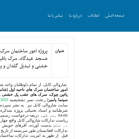
صفحه اصلی
اعلانات
درباره ما
تماس با ما
پروژه امور ساختمان سرک
عنوان
مسجد عیدگاه، سرک باقی
خشتی و تبدیل گلدان و پی
شاروالی کابل
،
از تمام داوطلبان واجد ش
امور ساختمان سرک های ناحیه اول (شا
پائین چوک، سرک های عقب پل خشتی و تب
EBID
سینما پامیر
(
.
تحت نمبر تشخیصیه
سایت شاروالی کابل نیز
به نشر سپرده 
شرطنامه و اسناد تخنیکی پروژه متذکره
04:00
بعد ظهر
ذریعه درخواست رسمی
ریاست تدارکات شاروالی کابل واقع چهار 
در فلش
بدست آورده، آفرهای خویش ر
تدارکات افغانستان طور سربسته از تاریخ ن
قبل از ظهر به امریت تدارکات ساختمانی