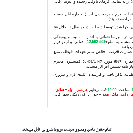
ارایه نمایند. آفرهای نا وقت رسیده و انترنتی قابل
ایط لازم مندرجه ذیل اند: ( به داوطلبان توصیه
راجعه نمایند):
ی اجرا شده توسط داوطلب در
دو سال در خلال پنج
 در امورساختمانی با اندازه، ماهیت و پیچیدگی
12,592,529
)
افغانی و از دو قرار
ی باشد
 اعتبارات (قرضه)، خالص سایر تعهدات داوطلب مبلغ
تضیمن افر به مبلغ (به اساس فیصله شماره (867) مورخ 08/08/1447 کمیسیون محترم
ار نامه تضمین آفر الزامیست.
ه تذکر یافته و کارمندان کلیدی لازم و ضروری
ساعت
10:00
قبل از ظهر
در منزل اول – صالون
هار راهی ملک اصغر
– جوار پارک زرنگار، شهر کابل
تمام حقوق مادی ومعنوی سیستم مربوط شاروالی کابل میباشد.