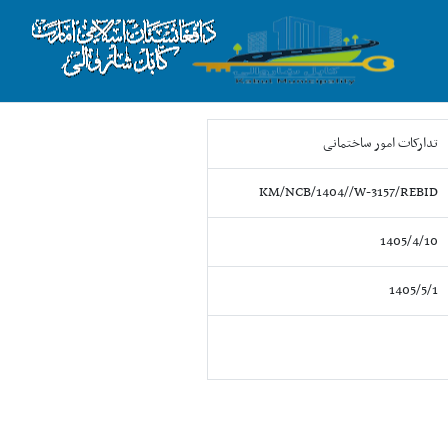
تدارکات امور ساختمانی
KM/NCB/1404//W-3157/REBID
1405/4/10
1405/5/1