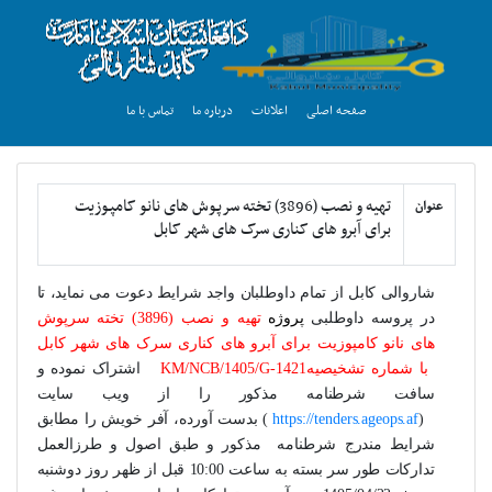
صفحه اصلی
اعلانات
درباره ما
تماس با ما
تهیه و نصب (3896) تخته سرپوش های نانو کامپوزیت
عنوان
برای آبرو های کناری سرک های شهر کابل
شاروالی کابل
از تمام داوطلبان واجد شرایط دعوت می نماید
،
تا
در پروسه داوطلبی
پروژه
تهیه و نصب (3896) تخته سرپوش
های نانو کامپوزیت برای آبرو های کناری سرک های شهر کابل
با شماره تشخیصیه
KM/NCB/1405/G-1421
اشتراک
نموده و
سافت شرطنامه مذکور را از ویب سایت
(
https://tenders.ageops.af
)
بدست آورده، آفر خویش را مطابق
شرایط مندرج شرطنامه مذکور و طبق اصول و طرزالعمل
تدارکات طور سر بسته به
ساعت 10:00 قبل از ظهر روز دوشنبه