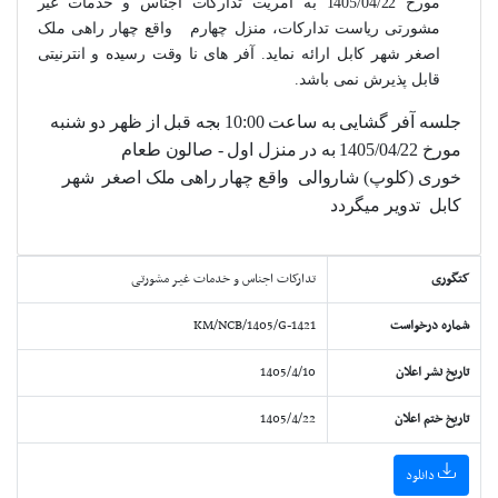
مورخ
1405/04/22
به آمریت تدارکات اجناس و خدمات غیر
مشورتی ریاست تدارکات، منزل چهارم
واقع چهار راهی ملک
اصغر شهر کابل
ارائه نماید. آفر های نا وقت رسیده و انترنیتی
قابل پذیرش نمی باشد.
جلسه آفر گشایی به ساعت 10:00 بجه قبل از ظهر دو
شنبه
مورخ
1405/04/22
به
در
منزل اول -
صالون طعام
خوری
(کلوپ)
شاروالی واقع چهار راهی ملک
اصغر
شهر
کابل تدویر میگردد
کتگوری
تدارکات اجناس و خدمات غیر مشورتی
شماره درخواست
KM/NCB/1405/G-1421
تاریخ نشر اعلان
1405/4/10
تاریخ ختم اعلان
1405/4/22
دانلود