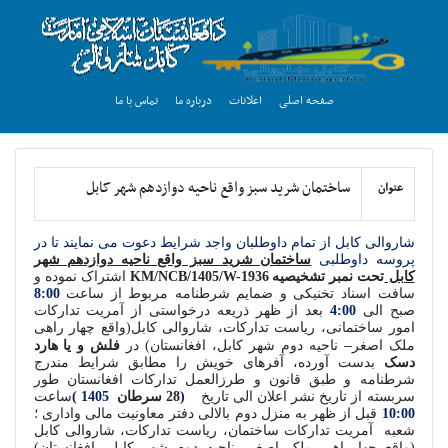
صفحه اصلی
اعلانات
درباره ما
تماس با ما
ساختمان شرید سبز واقع ناحیه دوازدهم شهر کابل
عنوان
شاروالی کابل از تمام داوطلبان واجد شرایط دعوت می نمایند تا در
پروسه داوطلبی
ساختمان شرید سبز واقع ناحیه دوازدهم شهر
کابل
تحت نمبر تشخیصیه
KM/NCB/1405/W-1936
اشتراک نموده و
سافت اسناد
تخنیکی
و ضمایم شرطنامه مربوط
از ساعت
8:00
صبح الی
4:00
بعد از ظهر ذریعه درخواستی از آمریت تدارکات
امور ساختمانی، ریاست تدارکات، شاروالی کابل(واقع چهار راهی
–
ملک اصغر
ناحیه دوم شهر کابل، افغانستان) در
فلش و یا هارد
دسک
بدست آورده، آفرهای خویش را مطابق شرایط مندرج
شرطنامه و طبق قانون و طرزالعمل تدارکات افغانستان طور
سربسته از تاریخ نشر اعلان الی تاریخ
(
28 سرطان
1405 )
ساعت
10:00
قبل از ظهر به منزل دوم بالالی دفتر معاونیت مالی واداری ؛
شعبه آمریت تدارکات ساختمان، ریاست تدارکات، شاروالی کابل
(واقع چهارراهی ملک اصغر- ناحیه دوم شهر کابل، افغانستان)