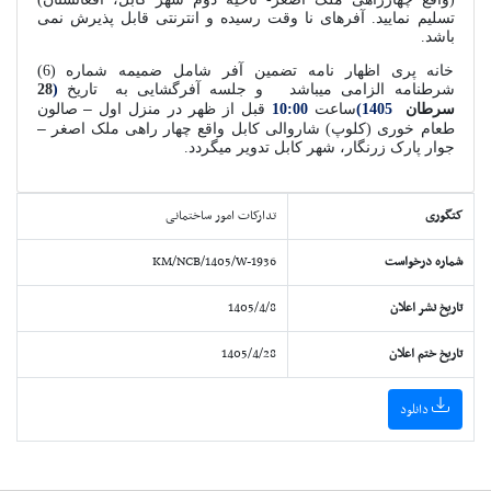
تسلیم نمایید. آفرهای نا وقت رسیده و انترنتی قابل پذیرش نمی
باشد.
خانه پری اظهار نامه تضمین آفر شامل ضمیمه شماره (6)
شرطنامه الزامی میباشد
و جلسه آفرگشایی به تاریخ
(
28
–
سرطان
1405)
ساعت
10:00
قبل از ظهر در منزل اول
صالون
–
طعام خوری (کلوپ) شاروالی کابل واقع چهار راهی ملک اصغر
جوار پارک زرنگار، شهر کابل تدویر میگردد.
کتگوری
تدارکات امور ساختمانی
شماره درخواست
KM/NCB/1405/W-1936
تاریخ نشر اعلان
1405/4/8
تاریخ ختم اعلان
1405/4/28
دانلود