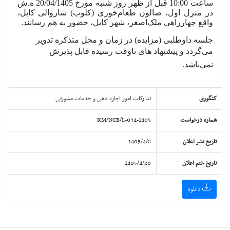
ساعت 10:00 قبل از ظهر روز شنبه مورخ 20/04/1405 ه.ش
در منزل اول، صالون طعام‌خوری (کلوپ) شاروالی کابل،
.
واقع چهارراهی ملک‌اصغر، شهر کابل، حضور به‌ هم رسانند
جلسه داوطلبی (مزایده) در زمان و محل متذکره تدویر
می‌گردد و پیشنهاد های ناوقت رسیده قابل پذیرش
نمی‌باشد
.
کتگوری
تدارکات امور اجاره دهی و خدمات مشورتی
شماره درخواست
KM/NCB/L-034-1405
تاریخ نشر اعلان
1405/4/8
تاریخ ختم اعلان
1405/4/20
دانلود