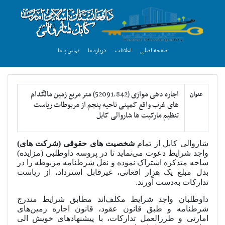
صفحه اصلی
اعلانات
درباره ما
تماس با ما
اجاره دهی موازی (52091.842) متر مربع زمین مالگدام
عنوان
های غرب واقع کمپنی ناحیه پنجم از مربوطات ریاست
تنظیم مارکیت ها شاروالی کابل
شاروالی کابل از تمام
شخصیت های حقوقی (شرکت های)
واجد شرایط دعوت می‌نماید تا در پروسه داوطلبی (مزایده)
ساحه متذکره اشتراک نموده و نقل شرطنامه مربوطه را در
بدل مبلغ یک
‌هزار افغانی، غیرقابل استرداد، از ریاست
.
تدارکات به‌دست آورند
داوطلبان واجد شرایط مکلف‌اند مطابق شرایط مندرج
شرطنامه و طبق قانون عقود، قانون اجاره زمین‌های
امارتی و طرزالعمل تدارکات، با پیشنهادهای خویش الی