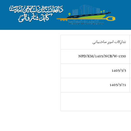
تدارکات امور ساختمانی
NPD/KM/1405/NCB/W-1330
1405/3/3
1405/3/21