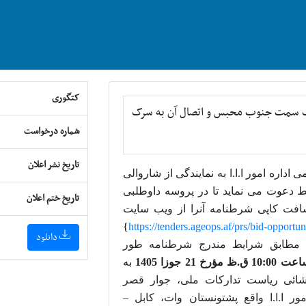
کتگوری
رک سمت جنوب محبس و اتصال آن به سرک
شماره درخواست
تاریخ نشر اعلان
داره امور ا.ا.ا به نمایندگی از شاروالی
یط دعوت می نماید تا در پروسه داوطلبی
تاریخ ختم اعلان
سافت کاپی شرطنامه
آنرا
از ویب سایت
}
https://tenders.ageops.af/prs/bid-opportun
دانلود
 مطابق شرایط مندرج شرطنامه طور
10:00 ق.ظ مؤرخ 21 جوزا 1405
به
ائی ریاست تدارکات ملی، جوار قصر
ر ا.ا.ا واقع پشتونستان وات، کابل –