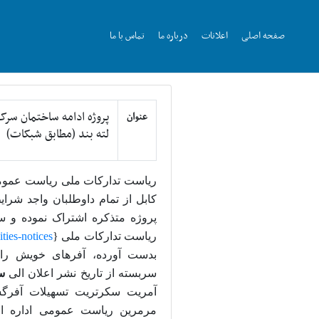
صفحه اصلی
اعلانات
درباره ما
تماس با ما
پروژه ادامه ساختمان س
عنوان
لته بند (مطابق شبکات)
ریاست
تدارکات ملی ریاست عمومی ا
کابل از تمام داوطلبان واجد شرا
پروژه متذکره
اشتراک نموده و 
ریاست تدارکات ملی {
ities-notices
بدست آورده، آفرهای خویش را
سربسته از تاریخ نشر اعلان الی
ساعت 
آمریت سکرتریت تسهیلات آفرگش
مرمرین ریاست عمومی اداره امو