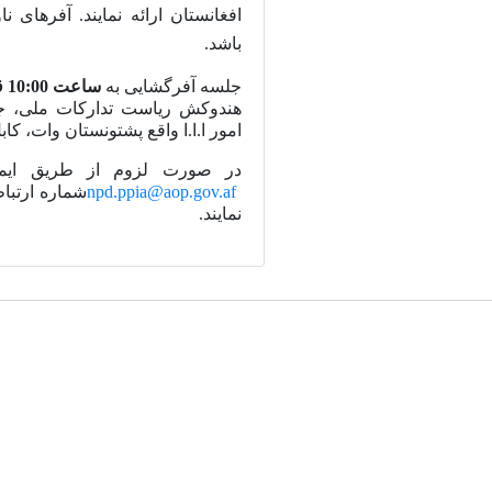
افغانستان ارائه نمایند. آفرهای 
باشد.
جلسه آفرگشایی به
ساعت 10:00 قبل از ظهر بتاریخ 21 جوزا 1405
هندوکش ریاست تدارکات ملی، ج
امور ا.ا.ا واقع پشتونستان وات، کاب
در صورت لزوم از طریق ای
npd.ppia@aop.gov.af
شماره ارتب
نمایند.