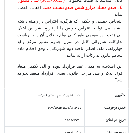
(
30,170,627
) سی میلیون
کابل
میباشد به قیمت مجموعی
یک صدو هفتاد هزارو شش صدو بیست هفت
افغانی
اعطاء
نماید.
اشخاص حقیقی و حکمی که هرگونه اعتراض در زمینه داشته
باشند، می توانند اعتراض خویش را از تاریخ نشر این اعلان
الی هفت روز تقویمی طور کتبی توأم با دلایل آن را به ریاست
تدارکات شاروالی کابل در منزل چهارم تعمیر مرکز واقع
چهارراهی ملک اصغر ناحیه دوم شهرکابل ، وفق احکام ماده
پنجاهم قانون تدارکات ارائه نمایند.
این اطلاعیه به معنی عقد قرارداد نبوده و الی تکمیل میعاد
فوق الذکر و طی مراحل قانونی بعدی، قرارداد منعقد نخواهد
شد".
کتگوری
اطلاعیه‌های تصمیم اعطای قرارداد
شماره درخواست
KM/NCB/1404/G-2589
تاریخ نشر اعلان
1404/10/16
تاریخ ختم اعلان
1404/10/22