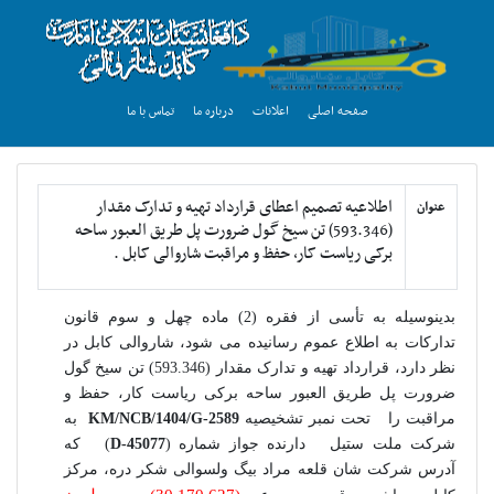
صفحه اصلی
اعلانات
درباره ما
تماس با ما
اطلاعیه تصمیم اعطای قرارداد تهیه و تدارک مقدار
عنوان
(593.346) تن سیخ گول ضرورت پل طریق العبور ساحه
برکی ریاست کار، حفظ و مراقبت شاروالی کابل .
بدینوسیله به تأسی از فقره (2) ماده چهل و سوم قانون
تدارکات به اطلاع عموم رسانیده می شود،
شاروالی کابل در
نظر دارد، قرارداد تهیه و تدارک مقدار (593.346) تن سیخ گول
ضرورت پل طریق العبور ساحه برکی ریاست کار، حفظ و
مراقبت را تحت نمبر تشخیصیه
KM/NCB/1404/G-2589
به
شرکت ملت ستیل
دارنده جواز شماره (
D-45077
)
که
آدرس
شرکت شان
قلعه مراد بیگ ولسوالی شکر دره،
مرکز