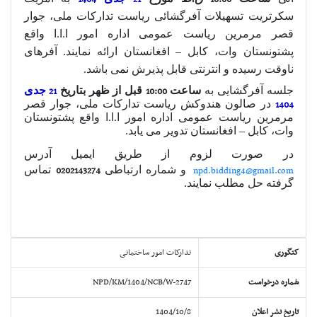
سکرتریت تسهیلات آفرگشائی ریاست تدارکات ملی، جوار
قصر مرمرین ریاست عمومی اداره امور ا.ا.ا واقع
پشتونستان وات، کابل – افغانستان ارائه نمایند. آفرهای
ناوقت رسیده و انترنتی قابل پذیرش نمی باشد.
جلسه آفرگشایی به
ساعت
10:00
قبل از ظهر بتاریخ
21
جدی
1404
در صالون هندوکش ریاست تدارکات ملی، جوار قصر
مرمرین ریاست عمومی اداره امور ا.ا.ا واقع پشتونستان
وات، کابل – افغانستان تدویر می یابد.
در صورت لزوم از طریق ایمیل آدرس
npd.bidding4@gmail.com
و شماره ارتباطی
0202143274
تماس
گرفته حل مطلب نمایند.
کتگوری
تدارکات امور ساختمانی
شماره درخواست
NPD/KM/1404/NCB/W-2747
تاریخ نشر اعلان
1404/10/8