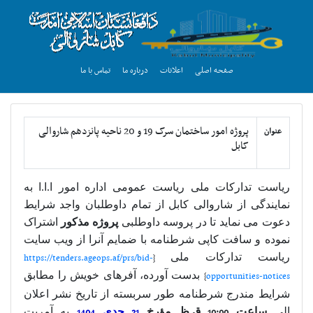
صفحه اصلی
اعلانات
درباره ما
تماس با ما
پروژه امور ساختمان سرک 19 و 20 ناحیه پانزدهم شاروالی
عنوان
کابل
ریاست
تدارکات ملی ریاست عمومی اداره امور ا.ا.ا به
نمایندگی از
شاروالی کابل
از تمام داوطلبان واجد شرایط
دعوت می نماید تا در پروسه داوطلبی
پروژه
مذکور
اشتراک
نموده و سافت کاپی شرطنامه با ضمایم آنرا از ویب سایت
ریاست تدارکات ملی
{
https://tenders.ageops.af/prs/bid-
opportunities-notices
}
بدست آورده، آفرهای خویش را مطابق
شرایط مندرج شرطنامه طور سربسته از تاریخ نشر اعلان
الی
ساعت
10:00
ق.ظ مؤرخ
21
جدی
1404
به آمریت