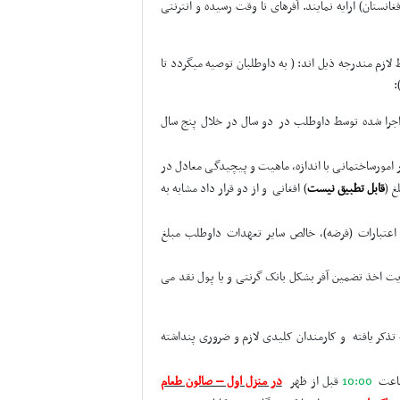
نستان) ارایه نمایند. آفرهای نا وقت رسیده و انترنتی
ازم مندرجه ذیل اند: ( به داوطلبان توصیه میگردد تا
:
اجرا شده توسط داوطلب در
دو سال در خلال پنج سال
امورساختمانی با اندازه، ماهیت و پیچیدگی معادل در
قابل تطبیق نیست
)
افغانی و از دو قرار داد مشابه به
 اعتبارات (قرضه)، خالص سایر تعهدات داوطلب مبلغ
یت اخذ تضمین آفر بشکل بانک گرنتی و یا پول نقد می
ذکر یافته و کارمندان کلیدی لازم و ضروری پنداشته
عت
10:00
قبل از ظهر
در منزل اول – صالون طعام