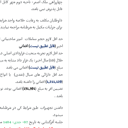
چهارراهی ملک اصغر- ناحیه دوم شهر کابل افغا
قابل پذیرش نمی باشد.
داوطلبان مکلف به رعایت خلاصه واجد شرایط ل
برای جزئیات مکمل به شرطنامه مراجعه نمایند)
حد اقل لازم حجم معاملات امور ساختمانی 
اخیر
(
قابل تطبیق نیست
) افغانی
حد اقل لازم تجربه منحیث قراردادی اصلی در 
خلال (10) سال اخیر: یک قرار داد مشابه به مبلغ (
مبلغ (
قابل تطبیق نیست
)
افغانی می باشد
حد اقل دارائی های سیال (نقدی) یا انواع
(
1,211,129
)
افغانی را داشته باشد.
تضیمن افر به مبلغ (
151,391
)
افغانی بوده، نو
باشد .
داشتن تجهیزات طبق شرایط کی در شرطنامه ت
میشود.
جلسه آفرگشایی به تاریخ
02- جدی- 1404
سا