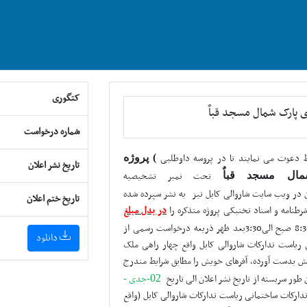
کتگوری
ای پارک شمال مسجد قباٌ
شماره درخواست
ط دعوت می نمایند تا در پروسه داوطلبی
)
پروژه
تاریخ نشر اعلان
تحت نمبر تشخیصیه
مال مسجد قباٌ
ن در
ویب سایت شاروالی کابل نیز
به نشر سپرده شده
تاریخ ختم اعلان
رطنامه و اسناد تخنیکی پروژه متذکره را
در بدل
مبلغ
3:30
بعد ظهر
ذریعه درخواست رسمی از
دانلود
ریاست تدارکات شاروالی کابل واقع چهار راهی ملک
لش
بدست آورده، آفرهای خویش را مطابق شرایط مندرج
 طور سربسته از تاریخ نشر اعلان الی تاریخ
-جدی -
02
دارکات ساختمانی ریاست تدارکات شاروالی کابل (واقع