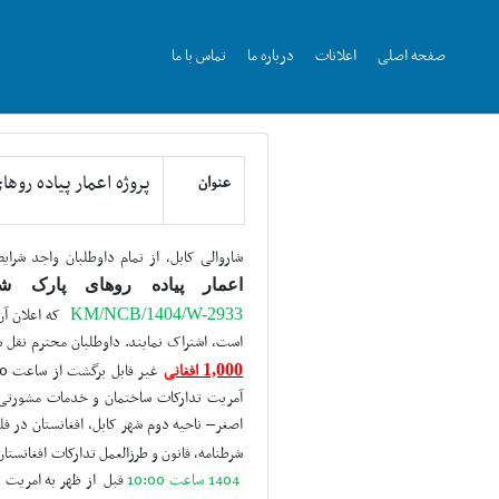
صفحه اصلی
اعلانات
درباره ما
تماس با ما
پروژه اعمار پیاده روه
عنوان
شاروالی کابل
،
از تمام داوطلبان واجد شرای
اعمار پیاده روهای پارک ش
که اعلان آ
KM/NCB/1404/W-2933
است، اشتراک نمایند. داوطلبان محترم نقل ش
افغانی
غیر قابل برگشت
از ساعت 8:30 صبح الی
1,000
آ
مریت
تدارکات ساختمان و خدمات مشورتی
اصغر– ناحیه دوم شهر کابل، افغانستان
در ف
شرطنامه، قانون و طرزالعمل تدارکات افغانستان
1404 ساعت 10:00
قبل از ظهر به امریت ت